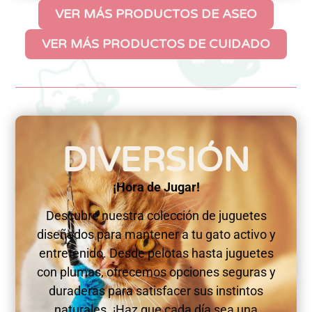
VER MÁS PRODUCTOS DE ASEO
VER MÁS PRODUCTOS DE CUIDADO
DIVERSIÓN
¡Hora de Jugar!
Descubre nuestra colección de juguetes
diseñados para mantener a tu gato activo y
entretenido. Desde pelotas hasta juguetes
con plumas, ofrecemos opciones seguras y
duraderas para satisfacer sus instintos
naturales. ¡Haz que cada día sea una