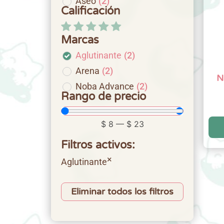
Aseo
(
2
)
Calificación
Marcas
Aglutinante
(
2
)
Arena
(
2
)
N
Noba Advance
(
2
)
Rango de precio
$
8
—
$
23
Filtros activos:
×
Aglutinante
Eliminar todos los filtros