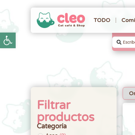
TODO
Comi
Abrir barra de herramientas
Filtrar
productos
Categoría