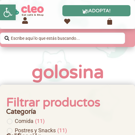
Abrir barra de herramientas
¡ADOPTA!
golosina
Filtrar productos
Categoría
Comida
(
11
)
Postres y Snacks
(
11
)