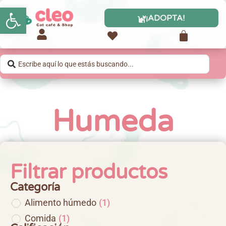
Abrir barra de herramientas
¡ADOPTA!
Humeda
Filtrar productos
Categoría
Alimento húmedo
(
1
)
Comida
(
1
)