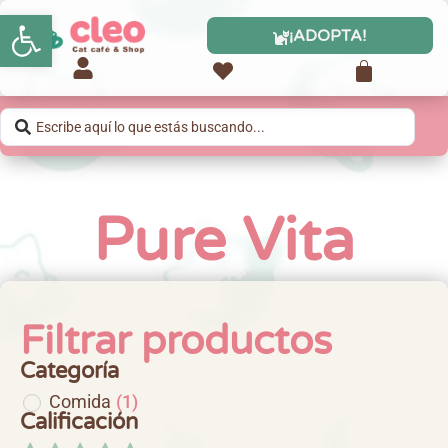
Abrir barra de herramientas
¡ADOPTA!
Pure Vita
Filtrar productos
Categoría
Comida
(
1
)
Calificación