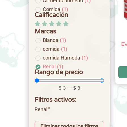
Alimento húmedo
(
1
)
Comida
(
1
)
Calificación
Marcas
Blanda
(
1
)
EV
comida
(
1
)
comida Humeda
(
1
)
Renal
(
1
)
Rango de precio
$
3
—
$
3
Filtros activos:
×
Renal
Eliminar todos los filtros