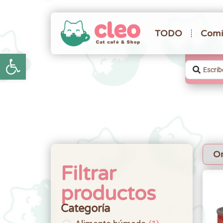
TODO
Comi
Abrir barra de herramientas
Filtrar
productos
Categoría