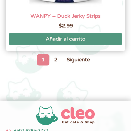
WANPY – Duck Jerky Strips
$
2.99
Añadir al carrito
1
2
Siguiente
+507 6285-2777