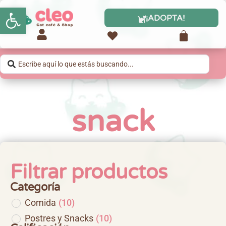
Abrir barra de herramientas
¡ADOPTA!
snack
Filtrar productos
Categoría
Comida
(
10
)
Postres y Snacks
(
10
)