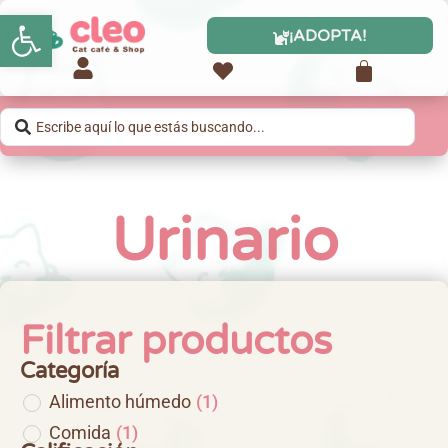
Abrir barra de herramientas
¡ADOPTA!
Urinario
Filtrar productos
Categoría
Alimento húmedo
(
1
)
Comida
(
1
)