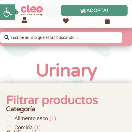
Abrir barra de herramientas
¡ADOPTA!
Urinary
Filtrar productos
Categoría
Alimento seco
(
1
)
Comida
(
1
)