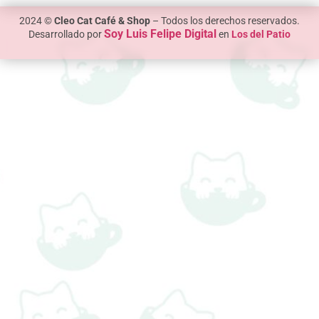
2024 ©
Cleo Cat Café & Shop
– Todos los derechos reservados.
Soy Luis Felipe Digital
Desarrollado por
en
Los del Patio