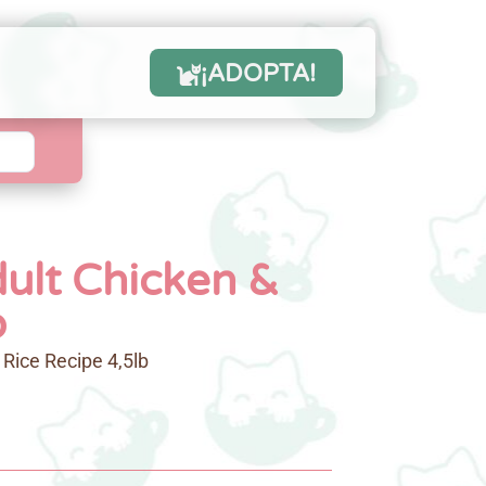
¡ADOPTA!
lt Chicken &
b
ice Recipe 4,5lb