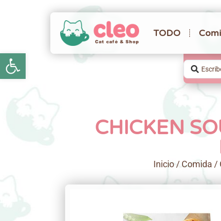
TODO
Comi
Abrir barra de herramientas
CHICKEN SOU
Inicio
/
Comida
/ 