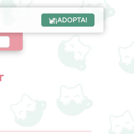
¡ADOPTA!
r