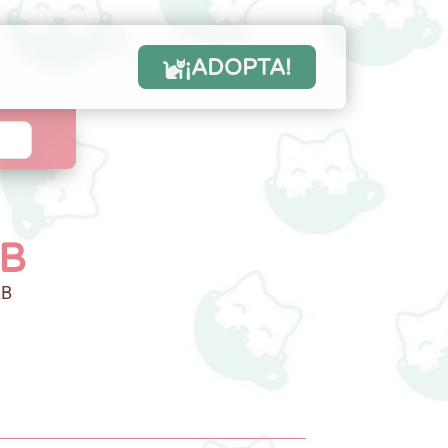
¡ADOPTA!
LB
LB