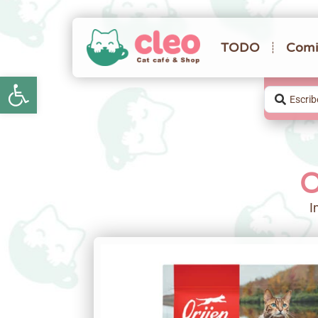
TODO
Comi
Abrir barra de herramientas
O
I