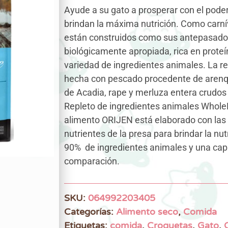
Ayude a su gato a prosperar con el poder
brindan la máxima nutrición. Como carní
están construidos como sus antepasados 
biológicamente apropiada, rica en prote
variedad de ingredientes animales. La r
hecha con pescado procedente de arenque
de Acadia, rape y merluza entera crudos 
Repleto de ingredientes animales Whole
alimento ORIJEN está elaborado con las 
nutrientes de la presa para brindar la nu
90% de ingredientes animales y una capa l
comparación.
SKU:
064992203405
Categorías:
Alimento seco
,
Comida
Etiquetas:
comida
,
Croquetas
,
Gato
,