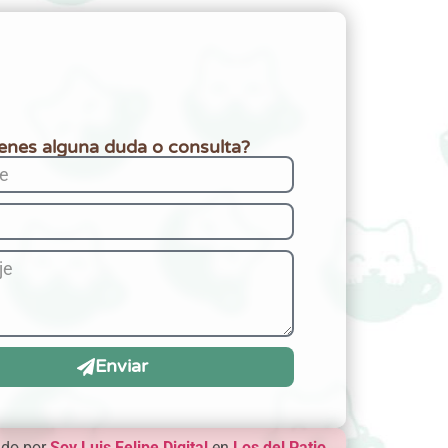
ienes alguna duda o consulta?
Enviar
ado por
Soy Luis Felipe Digital
en
Los del Patio