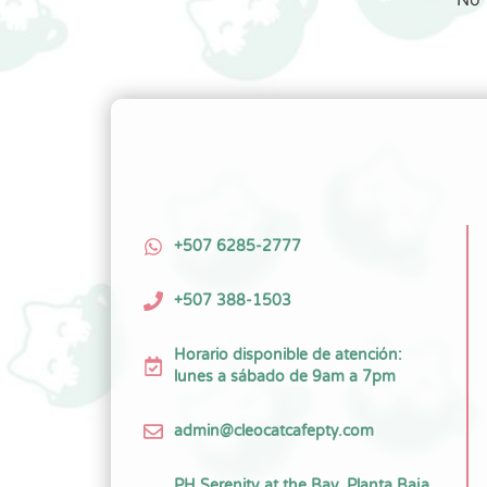
+507 6285-2777
+507 388-1503
Horario disponible de atención:
lunes a sábado de 9am a 7pm
admin@cleocatcafepty.com
PH Serenity at the Bay, Planta Baja.