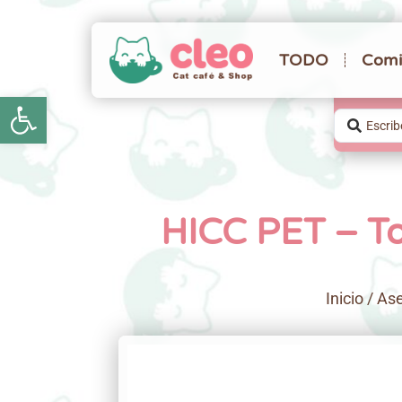
TODO
Comi
Abrir barra de herramientas
HICC PET – To
Inicio
/
As