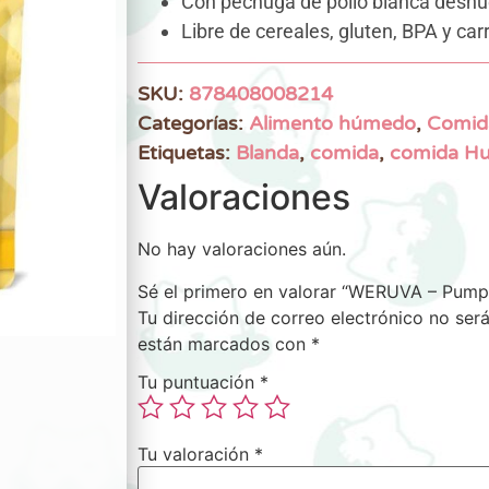
Con pechuga de pollo blanca deshue
Libre de cereales, gluten, BPA y car
SKU:
878408008214
Categorías:
Alimento húmedo
,
Comid
Etiquetas:
Blanda
,
comida
,
comida H
Valoraciones
No hay valoraciones aún.
Sé el primero en valorar “WERUVA – Pumpk
Tu dirección de correo electrónico no será
están marcados con
*
Tu puntuación
*
Tu valoración
*