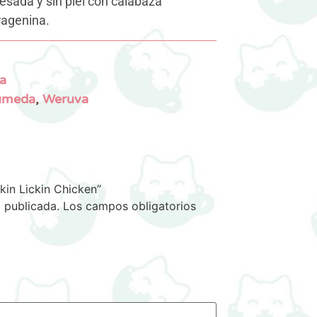
sada y sin piel con calabaza
ragenina.
a
umeda
,
Weruva
in Lickin Chicken”
 publicada.
Los campos obligatorios