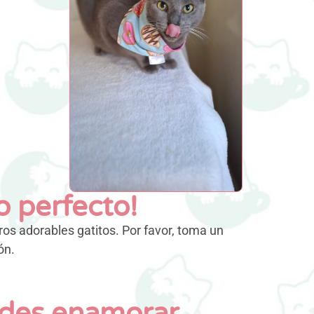
o perfecto!
os adorables gatitos. Por favor, toma un
ón.
uedes enamorar